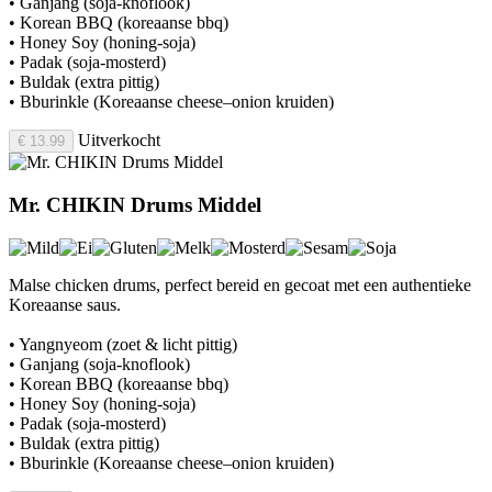
• Ganjang (soja-knoflook)
• Korean BBQ (koreaanse bbq)
• Honey Soy (honing-soja)
• Padak (soja-mosterd)
• Buldak (extra pittig)
• Bburinkle (Koreaanse cheese–onion kruiden)
Uitverkocht
€ 13.99
Mr. CHIKIN Drums Middel
Malse chicken drums, perfect bereid en gecoat met een authentieke
Koreaanse saus.
• Yangnyeom (zoet & licht pittig)
• Ganjang (soja-knoflook)
• Korean BBQ (koreaanse bbq)
• Honey Soy (honing-soja)
• Padak (soja-mosterd)
• Buldak (extra pittig)
• Bburinkle (Koreaanse cheese–onion kruiden)