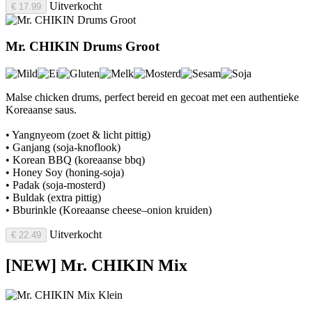
Uitverkocht
€ 17.99
Mr. CHIKIN Drums Groot
Malse chicken drums, perfect bereid en gecoat met een authentieke
Koreaanse saus.
• Yangnyeom (zoet & licht pittig)
• Ganjang (soja-knoflook)
• Korean BBQ (koreaanse bbq)
• Honey Soy (honing-soja)
• Padak (soja-mosterd)
• Buldak (extra pittig)
• Bburinkle (Koreaanse cheese–onion kruiden)
Uitverkocht
€ 22.49
[NEW] Mr. CHIKIN Mix