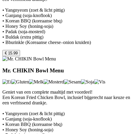
• Yangnyeom (zoet & licht pittig)
• Ganjang (soja-knoflook)
• Korean BBQ (koreaanse bbq)
• Honey Soy (honing-soja)
• Padak (soja-mosterd)
• Buldak (extra pittig)
• Bburinkle (Koreaanse cheese–onion kruiden)
€ 15.99
Mr. CHIKIN Bowl Menu
Geniet van een complete maaltijd met voordeel!
Een Korean Fried Chicken Bowl, inclusief bijgerecht naar keuze en
een verfrissend drankje.
• Yangnyeom (zoet & licht pittig)
• Ganjang (soja-knoflook)
• Korean BBQ (koreaanse bbq)
• Honey Soy (honing-soja)