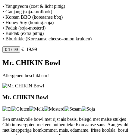
• Yangnyeom (zoet & licht pittig)
• Ganjang (soja-knoflook)
• Korean BBQ (koreaanse bbq)
• Honey Soy (honing-soja)
• Padak (soja-mosterd)
• Buldak (extra pittig)
• Bburinkle (Koreaanse cheese–onion kruiden)
€ 19.99
€ 17.99
Mr. CHIKIN Bowl
Allergenen beschikbaar!
Mr. CHIKIN Bowl
Een smaakvolle bowl met rijst als basis, belegd met malse stukjes
Chikin overgoten met een authentieke Koreaanse saus. Aangevuld
met knapperige komkommer, mais, edamame, frisse koolsla, bosui