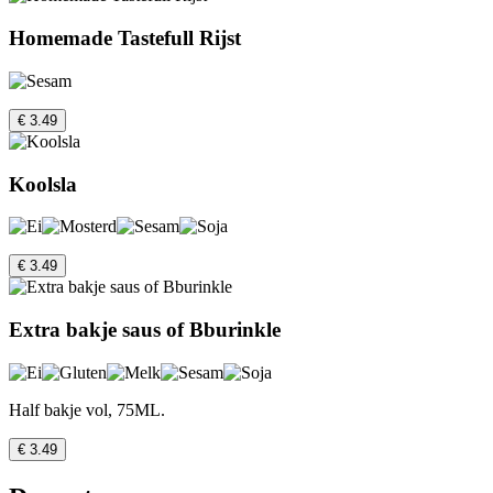
Homemade Tastefull Rijst
€ 3.49
Koolsla
€ 3.49
Extra bakje saus of Bburinkle
Half bakje vol, 75ML.
€ 3.49