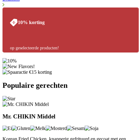
10% korting
op geselecteerde producten!
Previous
Next
Populaire gerechten
Mr. CHIKIN Middel
Korean Fried Chicken, knapperig gefrituurd en gecoat met een