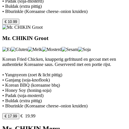
• Padak (soja-mosterd)
• Buldak (extra pittig)
• Bburinkle (Koreaanse cheese–onion kruiden)
€ 10.99
Mr. CHIKIN Groot
Korean Fried Chicken, knapperig gefrituurd en gecoat met een
authentieke Koreaanse saus. Geserveerd met een portie rijst.
• Yangnyeom (zoet & licht pittig)
• Ganjang (soja-knoflook)
• Korean BBQ (koreaanse bbq)
• Honey Soy (honing-soja)
• Padak (soja-mosterd)
• Buldak (extra pittig)
• Bburinkle (Koreaanse cheese–onion kruiden)
€ 19.99
€ 17.99
Mr. CHIKIN Menu