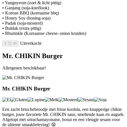
• Yangnyeom (zoet & licht pittig)
• Ganjang (soja-knoflook)
• Korean BBQ (koreaanse bbq)
• Honey Soy (honing-soja)
• Padak (soja-mosterd)
• Buldak (extra pittig)
• Bburinkle (Koreaanse cheese–onion kruiden)
Uitverkocht
€ 22.49
Mr. CHIKIN Burger
Allergenen beschikbaar!
Mr. CHIKIN Burger
Een zacht briochebroodje met frisse koolsla, een knapperige chikin
burger, jouw favoriete Mr. CHIKIN saus, smeltende kaas en augurk.
Afgetopt met srirachamayonaise, bosui en een vleugje sesam voor
de ultieme smaakbeleving! 🤤