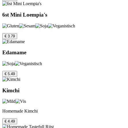
6st Mini Loempia's
€ 3.79
Edamame
€ 5.49
Kimchi
Homemade Kimchi
€ 4.49