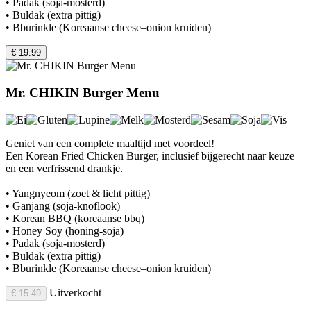
• Padak (soja-mosterd)
• Buldak (extra pittig)
• Bburinkle (Koreaanse cheese–onion kruiden)
€ 19.99
Mr. CHIKIN Burger Menu
Geniet van een complete maaltijd met voordeel!
Een Korean Fried Chicken Burger, inclusief bijgerecht naar keuze
en een verfrissend drankje.
• Yangnyeom (zoet & licht pittig)
• Ganjang (soja-knoflook)
• Korean BBQ (koreaanse bbq)
• Honey Soy (honing-soja)
• Padak (soja-mosterd)
• Buldak (extra pittig)
• Bburinkle (Koreaanse cheese–onion kruiden)
Uitverkocht
€ 15.49