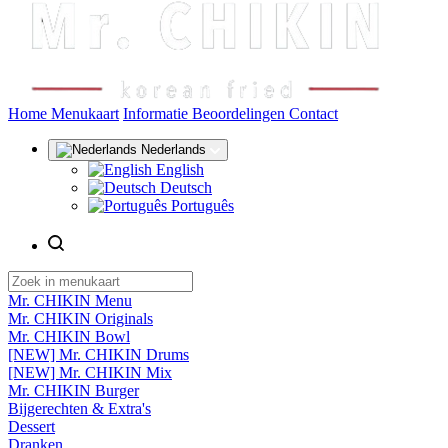
(huidige)
Home
Menukaart
Informatie
Beoordelingen
Contact
Nederlands
English
Deutsch
Português
Mr. CHIKIN Menu
Mr. CHIKIN Originals
Mr. CHIKIN Bowl
[NEW] Mr. CHIKIN Drums
[NEW] Mr. CHIKIN Mix
Mr. CHIKIN Burger
Bijgerechten & Extra's
Dessert
Dranken