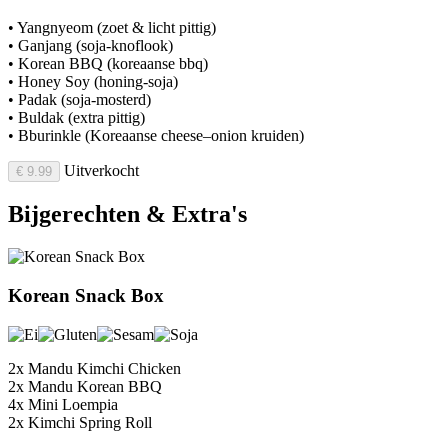
• Yangnyeom (zoet & licht pittig)
• Ganjang (soja-knoflook)
• Korean BBQ (koreaanse bbq)
• Honey Soy (honing-soja)
• Padak (soja-mosterd)
• Buldak (extra pittig)
• Bburinkle (Koreaanse cheese–onion kruiden)
Uitverkocht
€ 9.99
Bijgerechten & Extra's
Korean Snack Box
2x Mandu Kimchi Chicken
2x Mandu Korean BBQ
4x Mini Loempia
2x Kimchi Spring Roll