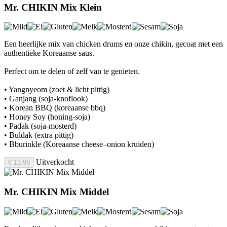
Mr. CHIKIN Mix Klein
Een heerlijke mix van chicken drums en onze chikin, gecoat met een
authentieke Koreaanse saus.
Perfect om te delen of zelf van te genieten.
• Yangnyeom (zoet & licht pittig)
• Ganjang (soja-knoflook)
• Korean BBQ (koreaanse bbq)
• Honey Soy (honing-soja)
• Padak (soja-mosterd)
• Buldak (extra pittig)
• Bburinkle (Koreaanse cheese–onion kruiden)
Uitverkocht
€ 13.99
Mr. CHIKIN Mix Middel