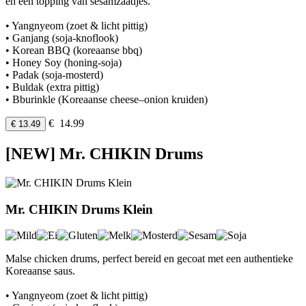
en een topping van sesamzaadjes.
• Yangnyeom (zoet & licht pittig)
• Ganjang (soja-knoflook)
• Korean BBQ (koreaanse bbq)
• Honey Soy (honing-soja)
• Padak (soja-mosterd)
• Buldak (extra pittig)
• Bburinkle (Koreaanse cheese–onion kruiden)
€ 14.99
€ 13.49
[NEW] Mr. CHIKIN Drums
Mr. CHIKIN Drums Klein
Malse chicken drums, perfect bereid en gecoat met een authentieke
Koreaanse saus.
• Yangnyeom (zoet & licht pittig)